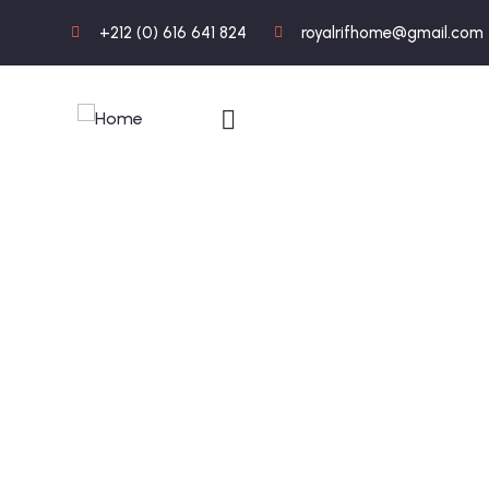
+212 (0) 616 641 824
royalrifhome@gmail.com
Gallerie photo
Visite en image de nos appartements